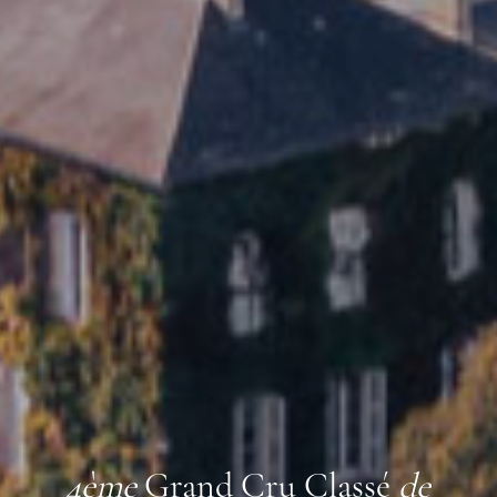
4ème
Grand Cru Classé
de